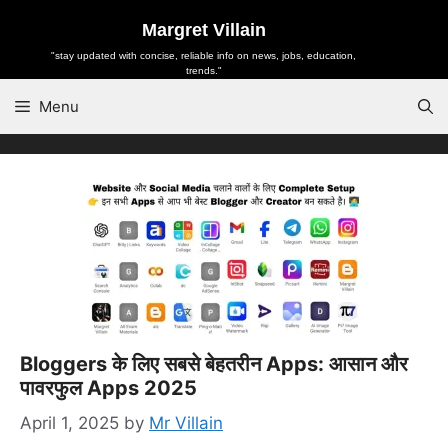
Skip
Margret Villain
to
"stay updated with concise, reliable info on news, jobs, education,
content
trends."
Menu
Bloggers के लिए सबसे बेहतरीन Apps: आसान और
पावरफुल Apps 2025
April 1, 2025
by
Mr Villain