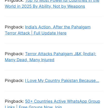
Pingback:
Top 10 Most Powerful Countries in the
World in 2025 By Ability, Not by Weapons
Pingback:
India’s Action, After the Pahalgam
Terror Attack | Full Update Here
Pingback:
Terror Attacks Pahalgam J&K (India):
Many Dead, Many Injured
Pingback:
I Love My Country Pakistan Because…
Pingback:
50+ Countries Active WhatsApp Group
Links | Free Groups Now Join