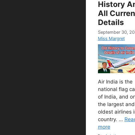
History A
All Curren
Details
September 30, 2
Miss Margret
Air India is the
national flag ca
of India, and o
the largest and
oldest airlines 
country. …
Rea
more