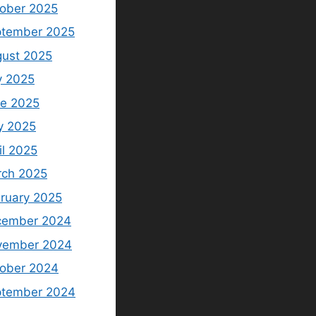
ober 2025
tember 2025
ust 2025
y 2025
e 2025
y 2025
il 2025
ch 2025
ruary 2025
cember 2024
vember 2024
ober 2024
ptember 2024