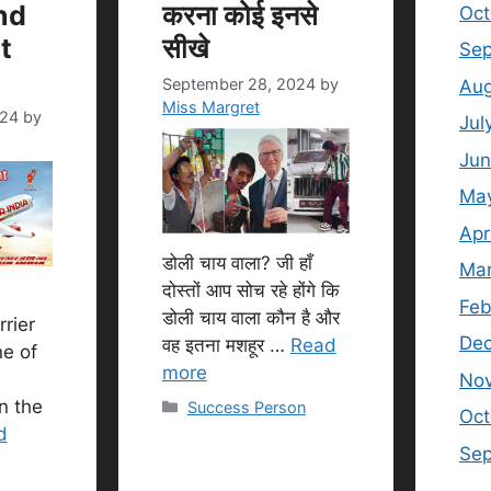
nd
करना कोई इनसे
Oct
t
सीखे
Sep
September 28, 2024
by
Aug
Miss Margret
024
by
Jul
Jun
Ma
Apr
डोली चाय वाला? जी हाँ
Mar
दोस्तों आप सोच रहे होंगे कि
Feb
डोली चाय वाला कौन है और
rrier
De
वह इतना मशहूर …
Read
ne of
more
No
in the
Categories
Success Person
Oct
d
Se