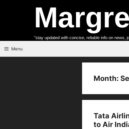
Skip
Margret
to
content
"stay updated with concise, reliable info on news, j
Menu
Month:
Se
Tata Airli
to Air Indi