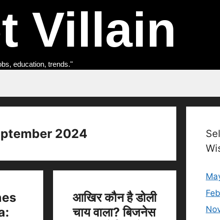
 Villain
obs, education, trends."
ptember 2024
Se
Wi
Ma
Feb
nes
आखिर कौन है डोली
No
a:
चाय वाला? बिजनेस