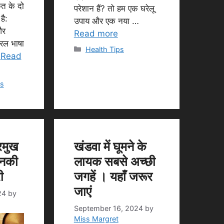
कृत के दो
परेशान हैं? तो हम एक घरेलू
है:
उपाय और एक नया …
और
Read more
रल भाषा
Categories
Health Tips
…
Read
es
रमुख
खंडवा में घूमने के
उनकी
लायक सबसे अच्छी
ी
जगहें । यहाँ जरूर
जाएं
24
by
September 16, 2024
by
Miss Margret