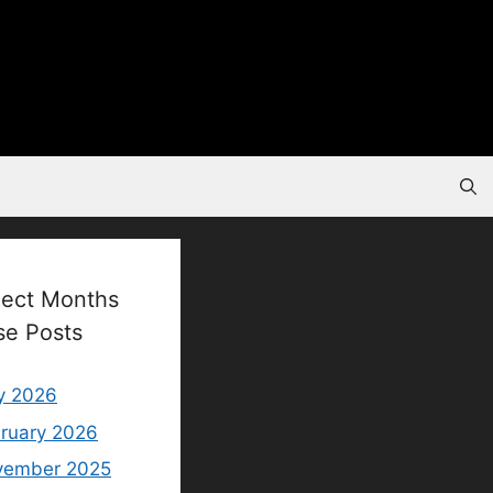
lect Months
se Posts
y 2026
ruary 2026
vember 2025