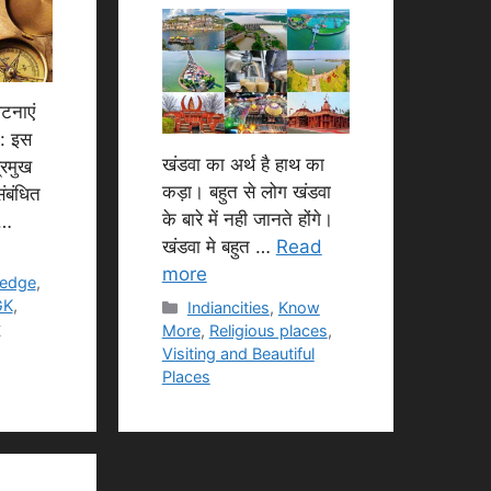
टनाएं
: इस
खंडवा का अर्थ है हाथ का
्रमुख
कड़ा। बहुत से लोग खंडवा
ंबंधित
के बारे में नही जानते होंगे।
 …
खंडवा मे बहुत …
Read
more
ledge
,
GK
,
Categories
Indiancities
,
Know
y
More
,
Religious places
,
Visiting and Beautiful
Places