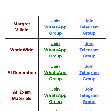
Join
Join
Margret
WhatsApp
Telegram
Villain
Group
Group
Join
Join
WorldWide
WhatsApp
Telegram
Group
Group
Join
Join
AI Generation
WhatsApp
Telegram
Group
Group
Join
Join
All Exam
WhatsApp
Telegram
Materials
Group
Group