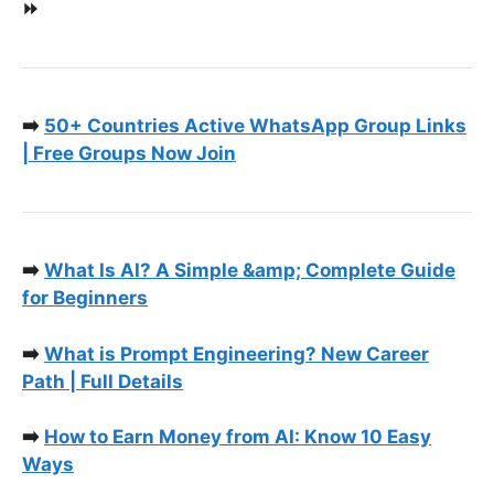
⏩
➡️
50+ Countries Active WhatsApp Group Links
| Free Groups Now Join
➡️
What Is AI? A Simple &amp; Complete Guide
for Beginners
➡️
What is Prompt Engineering? New Career
Path | Full Details
➡️
How to Earn Money from AI: Know 10 Easy
Ways