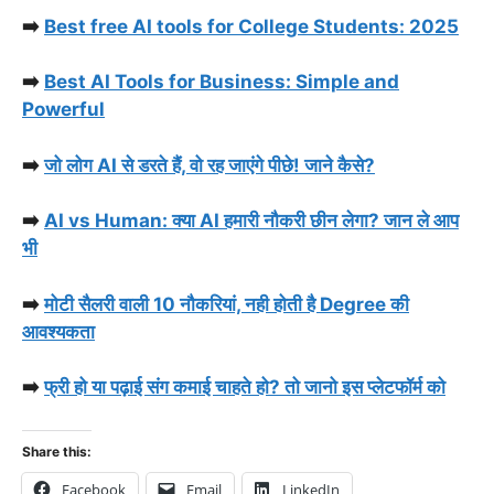
➡️
Best free AI tools for College Students: 2025
➡️
Best AI Tools for Business: Simple and
Powerful
➡️
जो लोग AI से डरते हैं, वो रह जाएंगे पीछे! जाने कैसे?
➡️
AI vs Human: क्या AI हमारी नौकरी छीन लेगा? जान ले आप
भी
➡️
मोटी सैलरी वाली 10 नौकरियां, नही होती है Degree की
आवश्यकता
➡️
फ्री हो या पढ़ाई संग कमाई चाहते हो? तो जानो इस प्लेटफॉर्म को
Share this:
Facebook
Email
LinkedIn